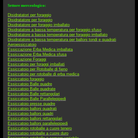
Settore merceologico:
Disidratatori per foraggi
o
Disidratatore per foraggio
Disidratatore per foraggio imballato
Disidratatore a bassa temperatura per foraggio sfuso
Disidratatore a bassa temperatura per foraggio imballato
Disidratatore a bassa temperatura per balloni tondi e quadrati
Aeroessiccatoio
Essiccazione Erba Medica imballata
Essiccazione Erba Medica sfusa
Essiccazione Foraggi
Essiccatoio per foraggi imballati
Essiccatoio per Rotoballe di fieno
Essiccatoio per rotoballe di erba medica
Essiccatoio foraggio
Essiccatoio Balle quadre
Essiccatoio Balle quadrate
Essiccatoio Balle rettangolari
Essiccatoio Balle Parallelepipedi
Essiccatoio presse quadre
Essiccatoio balloni quadrati
Essiccatoio balloni quadri
Essiccatoio balloni rettangolari
Essiccatoio balloni parallelepipedi
Essiccatoio rotoballe a cuore tenero
Essiccatoio rotoballe a cuore duro