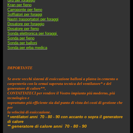
Gru per foraggio
Kran per fieno
Carroponte per fieno
Soffiatori per foraggi
Nastri trasportatori per foraggi
Dosatore per foraggio
D
osatore per fieno
Sonda elettronica per foraggi
Sonda per fieno
Sonda per balloni
Sonda per erba medica
IMPORTANTE
Se avete vecchi sistemi di essiccazione balloni a platea in cemento o
carpenteria con la ormai superata tecnica del ventilatore* e del
generatore di calore**,
CONTATTATECI per rendere il Vostro impianto piú moderno, piú
tecnologico e
soprattutto piú efficiente sia dal punto di vista dei costi di gestione che
per
la velocitá di essiccazione.
* ventilatori anni 70 - 80 - 90 con accanto o sopra il generatore
di calore
** generatore di calore anni 70 - 80 - 90