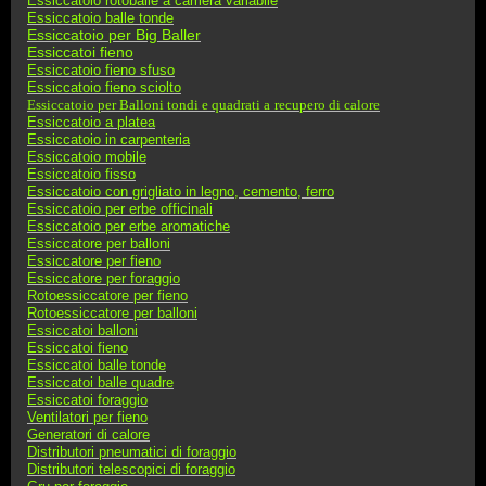
Essiccatoio rotoballe a camera variabile
Essiccatoio balle tonde
Essiccatoio per Big Baller
Essiccatoi fieno
Essiccatoio fieno sfuso
Essiccatoio fieno sciolto
Essiccatoio per Balloni tondi e quadrati a
recupero di calore
Essiccatoio a platea
Essiccatoio in carpenteria
Essiccatoio mobile
Essiccatoio fisso
Essiccatoio con grigliato in legno, cemento, ferro
Essiccatoio per erbe officinali
Essiccatoio per erbe aromatiche
Essiccatore per balloni
Essiccatore per fieno
Essiccatore per foraggio
Rotoessiccatore per fieno
Rotoessiccatore per balloni
Essiccatoi balloni
Essiccatoi fieno
Essiccatoi balle tonde
Essiccatoi balle quadre
Essiccatoi foraggio
Ventilatori per fieno
Generatori di calore
Distributori pneumatici di foraggio
Distributori telescopici di foraggio