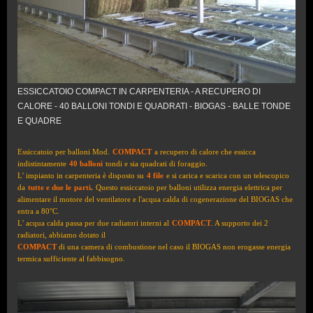
ESSICCATOIO COMPACT IN CARPENTERIA - A RECUPERO DI
CALORE - 40 BALLONI TONDI E QUADRATI - BIOGAS - BALLE TONDE
E QUADRE
Essiccatoio per balloni Mod.
COMPACT
a recupero di calore che essicca
indistintamente
40 balloni
tondi e sia quadrati di foraggio.
L' impianto in carpenteria è disposto su
4 file
e si carica e scarica con un telescopico
da
tutte e due le
parti
.
Questo essiccatoio per balloni utilizza energia elettrica per
alimentare il motore del ventilatore e l'acqua calda di cogenerazione del BIOGAS che
entra a 80°C.
L' acqua calda passa per due radiatori interni al
COMPACT
. A supporto dei 2
radiatori, abbiamo dotato il
COMPACT
di una camera di combustione nel caso il BIOGAS non erogasse energia
termica sufficiente al fabbisogno.