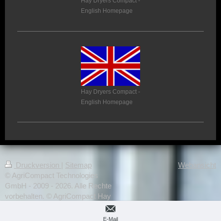
Hay Dryers Compact -
English Homepage
Hay Dryers Compact -
English Homepage
Druckversion
|
Sitemap
Webansicht
© AgriCompact Technologies
GmbH - 2009 - 2026. Alle Rechte
vorbehalten. © AgriCompact Hay
Dryers GmbH (operativ) - 2026. Alle
Rechte vorbehalten.
E-Mail