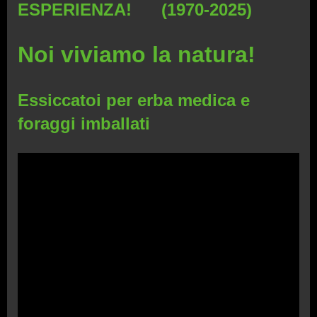
ESPERIENZA! (1970-2025)
Noi viviamo la natura!
Essiccatoi per erba medica e
foraggi imballati