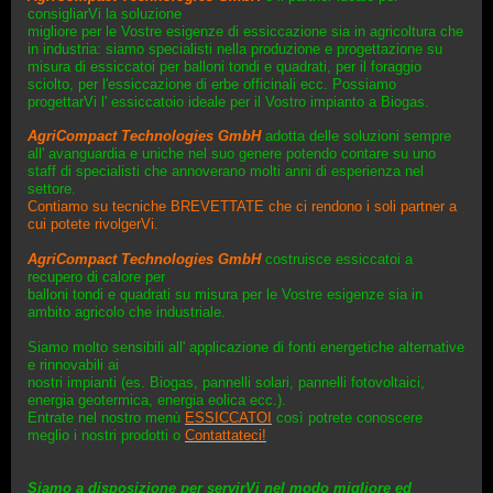
consigliarVi la soluzione
migliore per le Vostre esigenze di essiccazione sia in agricoltura che
in industria: siamo specialisti nella produzione e progettazione su
misura di essiccatoi per balloni tondi e quadrati, per il foraggio
sciolto, per l'essiccazione di erbe officinali ecc. Possiamo
progettarVi l' essiccatoio ideale per il Vostro impianto a Biogas.
AgriCompact Technologies GmbH
adotta delle soluzioni sempre
all' avanguardia e uniche nel suo genere potendo contare su uno
staff di specialisti che annoverano molti anni di esperienza nel
settore.
Contiamo su tecniche BREVETTATE che ci rendono i soli partner a
cui potete rivolgerVi.
AgriCompact Technologies GmbH
costruisce essiccatoi a
recupero di calore per
balloni tondi e quadrati su misura per le Vostre esigenze sia in
ambito agricolo che industriale.
Siamo molto sensibili all' applicazione di fonti energetiche alternative
e rinnovabili ai
nostri impianti (es. Biogas, pannelli solari, pannelli fotovoltaici,
energia geotermica, energia eolica ecc.).
Entrate nel nostro menù
ESSICCATOI
così potrete conoscere
meglio i nostri prodotti o
Contattateci!
Siamo a disposizione per servirVi nel modo migliore ed