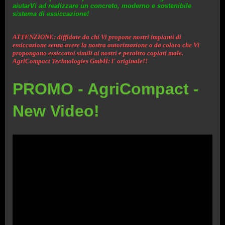
aiutarVi ad realizzare un concreto, moderno e sostenibile
sistema di essiccazione!
ATTENZIONE: diffidate da chi Vi propone nostri impianti di
essiccazione senza avere la nostra autorizzazione o da coloro che Vi
propongono essiccatoi simili ai nostri e peraltro copiati male.
AgriCompact Technologies GmbH: l' originale!!
PROMO - AgriCompact -
New Video!