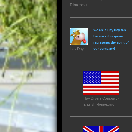
Pinterest.
We are a Hay Day fan
because this game
represents the spirit of
Hay Day
our company!
Hay Dryers Compact -
English Homepage