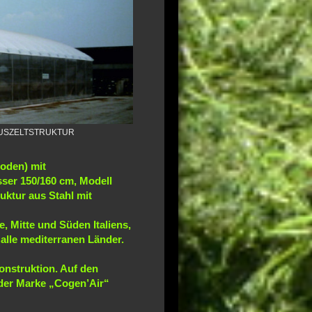
USZELTSTRUKTUR
oden) mit
ser 150/160 cm, Modell
uktur aus Stahl mit
e, Mitte und Süden Italiens,
alle mediterranen Länder.
onstruktion. Auf den
der Marke „Cogen’Air“