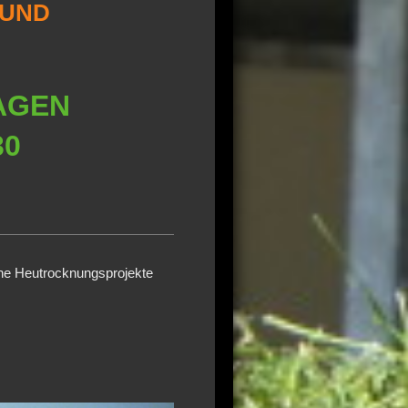
 UND
AGEN
30
üne Heutrocknungsprojekte